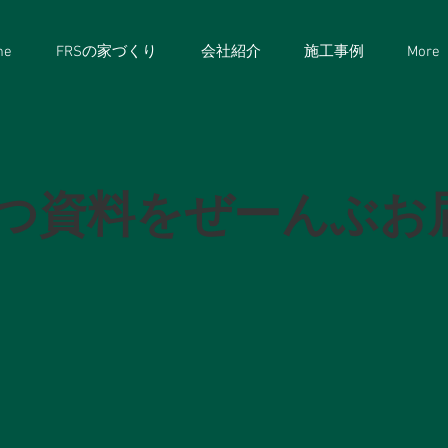
me
FRSの家づくり
会社紹介
施工事例
More
つ資料をぜーんぶお